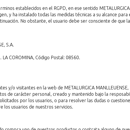
s términos establecidos en el RGPD, en ese sentido METALURGI
n, y ha instalado todas las medidas técnicas a su alcance para e
tinuación. No obstante, el usuario debe ser consciente de que l
, S.A.
. LA COROMINA, Código Postal: 08560.
ientes y/o visitantes en la web de METALURGICA MANLLEUENSE, S.
datos de carácter personal, creado y mantenido bajo la respo
solicitados por los usuarios, o para resolver las dudas o cuestion
e los usuarios de nuestros servicios.
ando compra uno de nuestros productos o contrata alguno de nues