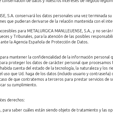
 de conservación de datos y nuestros intereses de negocio legíti
 S.A. conservará los datos personales una vez terminada su 
ones que pudieran derivarse de la relación mantenida con el int
inaccesibles para METALURGICA MANLLEUENSE, S.A., y no serán 
Jueces y Tribunales, para la atención de las posibles responsabi
s ante la Agencia Española de Protección de Datos.
ara mantener la confidencialidad de la información personal q
ara proteger los datos de carácter personal que procesamos fr
habida cuenta del estado de la tecnología, la naturaleza y los r
 uso que Ud. haga de los datos (incluido usuario y contraseña) 
l caso de que contratemos a terceros para prestar servicios de 
icar su cumplimiento.
ntes derechos:
 para saber cuáles están siendo objeto de tratamiento y las o