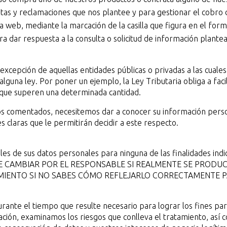
ultas y reclamaciones que nos plantee y para gestionar el cobro
a web, mediante la marcación de la casilla que figura en el form
a dar respuesta a la consulta o solicitud de información plante
xcepción de aquellas entidades públicas o privadas a las cuales 
guna ley. Por poner un ejemplo, la Ley Tributaria obliga a faci
que superen una determinada cantidad.
os comentados, necesitemos dar a conocer su información person
 claras que le permitirán decidir a este respecto.
es de sus datos personales para ninguna de las finalidades indi
DE CAMBIAR POR EL RESPONSABLE SI REALMENTE SE PRODU
IENTO SI NO SABES CÓMO REFLEJARLO CORRECTAMENTE P
ante el tiempo que resulte necesario para lograr los fines par
ión, examinamos los riesgos que conlleva el tratamiento, así c