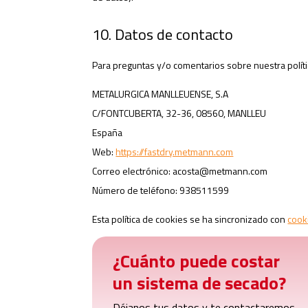
10. Datos de contacto
Para preguntas y/o comentarios sobre nuestra polític
METALURGICA MANLLEUENSE, S.A
C/FONTCUBERTA, 32-36, 08560, MANLLEU
España
Web:
https://fastdry.metmann.com
Correo electrónico:
acosta@
metmann.com
Número de teléfono: 938511599
Esta política de cookies se ha sincronizado con
cook
¿Cuánto puede costar
un sistema de secado?
Déjanos tus datos y te contactaremos