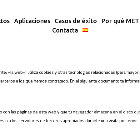
tos
Aplicaciones
Casos de éxito
Por qué ME
Contacta
l 11 julio 2025 y se aplica a los ciudadanos y residentes legales permanentes del 
nte: «la web») utiliza cookies y otras tecnologías relacionadas (para mayo
terceros a los que hemos contratado. En el siguiente documento te inform
 con las páginas de esta web y que tu navegador almacena en el disco dur
 o a los servidores de terceros apropiados durante una visita posterior.