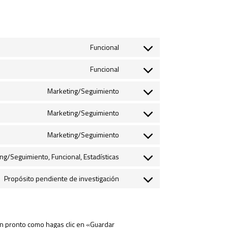
Funcional
Consent
to
Funcional
Consent
service
to
Marketing/Seguimiento
wordpress
Consent
service
to
Marketing/Seguimiento
wordfence
Consent
service
to
Marketing/Seguimiento
google-
Consent
service
fonts
to
ng/Seguimiento, Funcional, Estadísticas
google-
Consent
service
recaptcha
to
Propósito pendiente de investigación
google-
Consent
service
maps
to
youtube
service
an pronto como hagas clic en «Guardar
varios