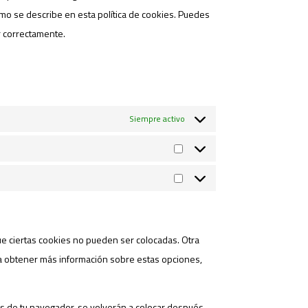
mo se describe en esta política de cookies. Puedes
r correctamente.
Siempre activo
Estadísticas
Marketing
ue ciertas cookies no pueden ser colocadas. Otra
ra obtener más información sobre estas opciones,
es de tu navegador, se volverán a colocar después