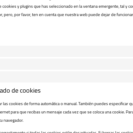
 cookies y plugins que has seleccionado en la ventana emergente, tal y co
or, pero, por favor, ten en cuenta que nuestra web puede dejar de funciona
rado de cookies
nar las cookies de forma automática o manual. También puedes especificar q
nternet para que recibas un mensaje cada vez que se coloca una cookie. Pa
 tu navegador.
orrectamente si todas las cookies están desactivadas. Si borras las cooki